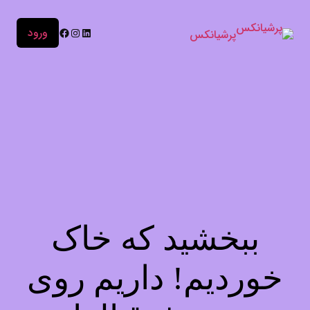
ورود
پرشیانکس
ببخشید که خاک
خوردیم! داریم روی