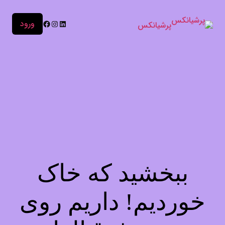
ورود
پرشیانکس
ببخشید که خاک
خوردیم! داریم روی