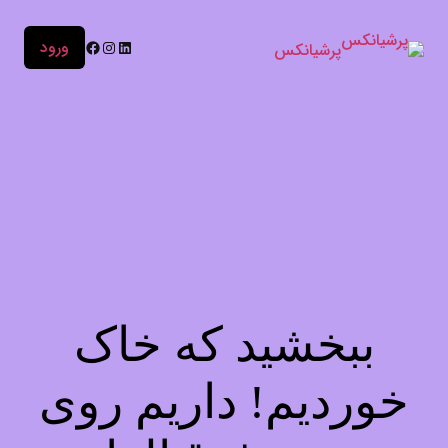
ورود
پرشیانکس
ببخشید که خاک
خوردیم! داریم روی