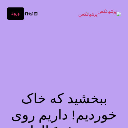
ورود
پرشیانکس
ببخشید که خاک
خوردیم! داریم روی