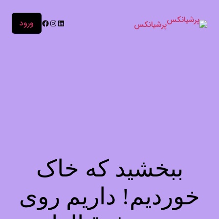
ورود
پرشیانکس
ببخشید که خاک
خوردیم! داریم روی