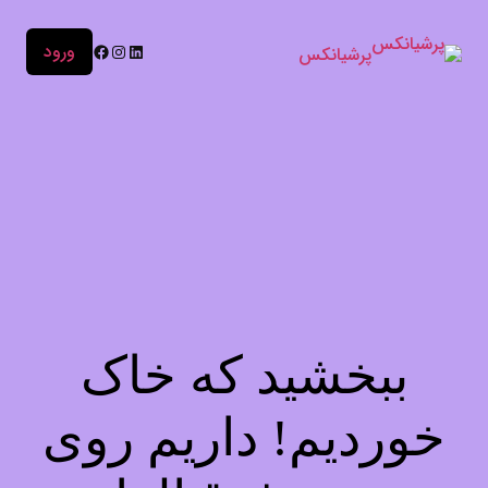
ورود
پرشیانکس
ببخشید که خاک
خوردیم! داریم روی