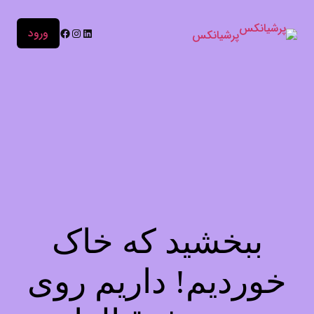
ورود
پرشیانکس
ببخشید که خاک
خوردیم! داریم روی