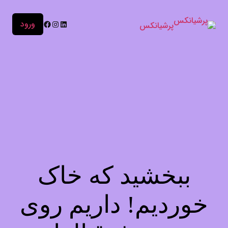
ورود
پرشیانکس
ببخشید که خاک
خوردیم! داریم روی