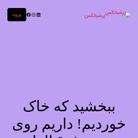
ورود
پرشیانکس
ببخشید که خاک
خوردیم! داریم روی