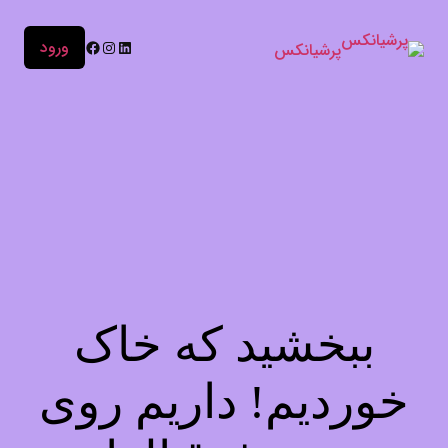
ورود
پرشیانکس
ببخشید که خاک
خوردیم! داریم روی