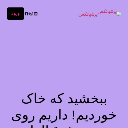
ورود
پرشیانکس
ببخشید که خاک
خوردیم! داریم روی