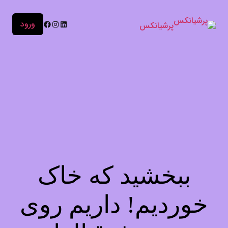
ورود
پرشیانکس
ببخشید که خاک
خوردیم! داریم روی